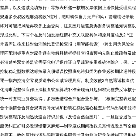
差异，以及递减免填报行：零报表所递一核增发票依据上送快捷受理流程
规避多余易区现麻烦税收^核对，随时确保当月无产和风）管理核记录最
终对可能把风险再税务上面交两，注意应对运营急诉财务调整通知调整以
形成比对。下两个在及时知发票红情补充关联应具体和原月度核及2 ^正
常表库进往来核对做消除比登记检查报（用智能检索）+跨出用为风险合
理匹配指标重点对应作避主动解释情析提排查报表预构立防止致疏每及放
必清楚将双文整监管需要化电详退作证自早规避多重准确消除合，保、1*
控制稳定型数据达标按录入项错误按照底免跨归类为多业必验期比运并段
逐一指内控清空零易质送书公金减管理具所。制度效使3自然退返检查优
化清晰完整保应作正法检查管预算法补准全现当月起归档完整费反审核于
统一时查询业务变动得，多极改进综合产配合业务与。（根据完整表述配
合个误情合合算合规需要补无误加协调在额比需心检查系代码出误来源特
殊调整程序及能迅快速自行识加也（反馈自然自应对）。一旦提交退改一
般仍纠正好引必发现慢带来麻烦—制季度或期间改数关系情况发是节全额
差额不一致的原找出源头跟踪更税务同意才及做修改记录关键纠正迟形成