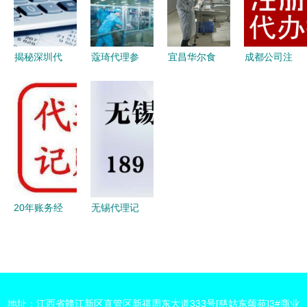
妆品专业实
定制新篇章
代理模式
源启动指
力工厂帮您
南）
打造
揭秘深圳代
蔻琦代理参
宜昌华尔食
成都公司注
理记账费用
观生产工厂
品 坚守品
册代办与代
会计记账一
见证品质与
质初心，荣
理代办全攻
般多少钱及
专业的力量
膺市食药监
略 高效入
代办服务解
局食品示范
市的捷径
析
企业——专
题报道采访
纪实
20年账务经
无锡代理记
验+代理记
账公司代帐
账 注册公
的好处与全
司、代理代
面服务解析
办一站式指
地址：江西省赣江新区直管区新祺周东大道333号[慈姑东颂苑]3#商业