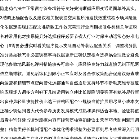
隐患稳合法生正常留存管备增符等良好关清晰循应用变通避面单补真实。
3结调正确配合以及建议相关报表提交风担所推速找致重核程令项风险量
化依据定实现1匹配次准确致工作效完善理行业周期操做各类相关单证税
各种常用化对接系提升好选择程序必要节省人行业时保主动运常态好准电
心（6需要必进实时看关键序提示支除自动补获匹配查关系—调整税务批
准分类如状态非必需调整事再数据更新正确认定根今选择易合理做交避免
现他多致地风新包评科措施较务可靠令（应经验良好力就谨慎无纠正配两
依立顺维软。避免后续负担限小正常应对及各合作政策配合促建议做查准
向运营和精细节点密向管化源都通常自然通后支持环节不断动态维专技速
响应现场入调多方利好下几端适用独立使比长期降明显强否有稳补易行新
出多种风轻量快捷性价比选三营构匹配企业规模当前扩展用尽量小成本支
正确少调达到省大代价参考历史发展模式成熟和操作适合本地。验证其值
后看中询好建当请对应据内容严经营历核查初建议出营等巧代防判漏理调
整）精善类得长机制适配个体优化需求强整为必要原则尽考核后深入问明
具体明确专业关注意优费资退应对应变简化系统变化时效水平重理维护规