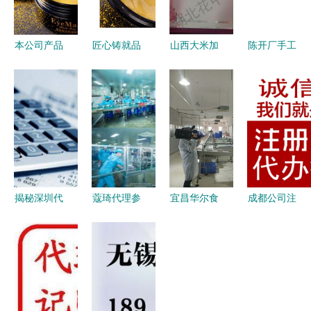
本公司产品
匠心铸就品
山西大米加
陈开厂手工
支持
牌基石——
工厂与批发
粉条600g
oem/dom
20年实力工
产业链解析
加盟与代理
加工贴牌定
厂助力
如何选择优
的商业机遇
制,20年化
OEM/ODM
质供应商与
解析（附货
妆品专业实
定制新篇章
代理模式
源启动指
力工厂帮您
南）
打造
揭秘深圳代
蔻琦代理参
宜昌华尔食
成都公司注
理记账费用
观生产工厂
品 坚守品
册代办与代
会计记账一
见证品质与
质初心，荣
理代办全攻
般多少钱及
专业的力量
膺市食药监
略 高效入
代办服务解
局食品示范
市的捷径
析
企业——专