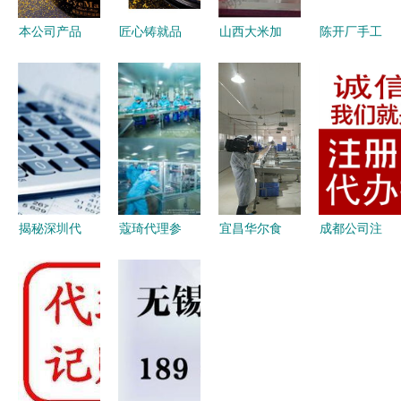
本公司产品
匠心铸就品
山西大米加
陈开厂手工
支持
牌基石——
工厂与批发
粉条600g
oem/dom
20年实力工
产业链解析
加盟与代理
加工贴牌定
厂助力
如何选择优
的商业机遇
制,20年化
OEM/ODM
质供应商与
解析（附货
妆品专业实
定制新篇章
代理模式
源启动指
力工厂帮您
南）
打造
揭秘深圳代
蔻琦代理参
宜昌华尔食
成都公司注
理记账费用
观生产工厂
品 坚守品
册代办与代
会计记账一
见证品质与
质初心，荣
理代办全攻
般多少钱及
专业的力量
膺市食药监
略 高效入
代办服务解
局食品示范
市的捷径
析
企业——专
题报道采访