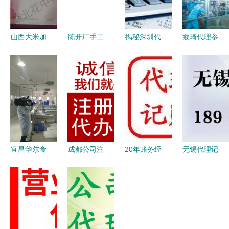
山西大米加
陈开厂手工
揭秘深圳代
蔻琦代理参
工厂与批发
粉条600g
理记账费用
观生产工厂
产业链解析
加盟与代理
会计记账一
见证品质与
如何选择优
的商业机遇
般多少钱及
专业的力量
质供应商与
解析（附货
代办服务解
代理模式
源启动指
析
南）
宜昌华尔食
成都公司注
20年账务经
无锡代理记
品 坚守品
册代办与代
验+代理记
账公司代帐
质初心，荣
理代办全攻
账 注册公
的好处与全
膺市食药监
略 高效入
司、代理代
面服务解析
局食品示范
市的捷径
办一站式指
企业——专
南