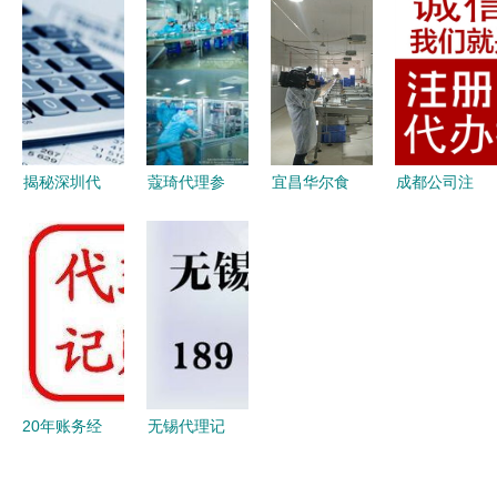
oem/dom
20年实力工
产业链解析
加盟与代理
加工贴牌定
厂助力
如何选择优
的商业机遇
制,20年化
OEM/ODM
质供应商与
解析（附货
妆品专业实
定制新篇章
代理模式
源启动指
力工厂帮您
南）
打造
揭秘深圳代
蔻琦代理参
宜昌华尔食
成都公司注
理记账费用
观生产工厂
品 坚守品
册代办与代
会计记账一
见证品质与
质初心，荣
理代办全攻
般多少钱及
专业的力量
膺市食药监
略 高效入
代办服务解
局食品示范
市的捷径
析
企业——专
题报道采访
纪实
20年账务经
无锡代理记
验+代理记
账公司代帐
账 注册公
的好处与全