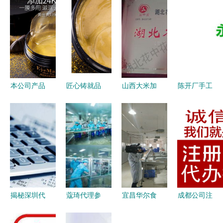
本公司产品
匠心铸就品
山西大米加
陈开厂手工
支持
牌基石——
工厂与批发
粉条600g
oem/dom
20年实力工
产业链解析
加盟与代理
加工贴牌定
厂助力
如何选择优
的商业机遇
制,20年化
OEM/ODM
质供应商与
解析（附货
妆品专业实
定制新篇章
代理模式
源启动指
力工厂帮您
南）
打造
揭秘深圳代
蔻琦代理参
宜昌华尔食
成都公司注
理记账费用
观生产工厂
品 坚守品
册代办与代