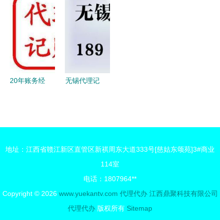
会计记账一
见证品质与
质初心，荣
理代办全攻
般多少钱及
专业的力量
膺市食药监
略 高效入
代办服务解
局食品示范
市的捷径
析
企业——专
题报道采访
纪实
20年账务经
无锡代理记
验+代理记
账公司代帐
账 注册公
的好处与全
司、代理代
面服务解析
办一站式指
地址：江西省赣江新区直管区新祺周东大道333号[慈姑东颂苑]3#商业
南
114室
电话：1807964**
Copyright © 2026
www.yuekantv.com
代理代办
江西鼎聚科技有限公司
代理代办
版权所有
Sitemap