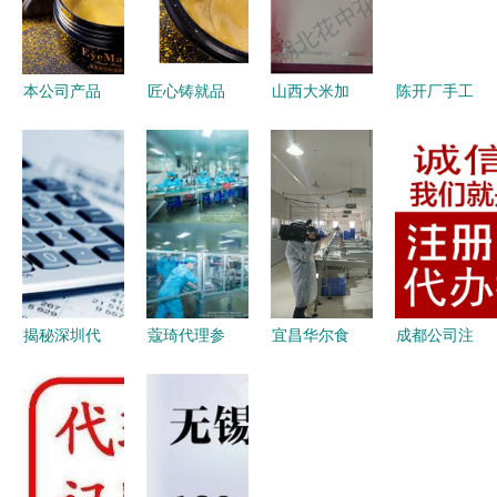
本公司产品
匠心铸就品
山西大米加
陈开厂手工
支持
牌基石——
工厂与批发
粉条600g
oem/dom
20年实力工
产业链解析
加盟与代理
加工贴牌定
厂助力
如何选择优
的商业机遇
制,20年化
OEM/ODM
质供应商与
解析（附货
妆品专业实
定制新篇章
代理模式
源启动指
力工厂帮您
南）
打造
揭秘深圳代
蔻琦代理参
宜昌华尔食
成都公司注
理记账费用
观生产工厂
品 坚守品
册代办与代
会计记账一
见证品质与
质初心，荣
理代办全攻
般多少钱及
专业的力量
膺市食药监
略 高效入
代办服务解
局食品示范
市的捷径