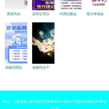
资质代办
苏州公司注
代理记账会
助力本地企
企业高效获
册与代办营
计工作内容
业精准营销
取许可的智
业执照全攻
及流程与代
洛阳晚报广
慧之选与核
略 一站式
办服务解析
告代理与代
心价值解析
解析工商注
办服务全面
册与代理记
解析
账服务
东丽代理记
花都代办个
账咨询与代
体户营业执
办服务 专
照与公司注
业助力企业
册服务指南
财务管理规
地址：江西省赣江新区直管区新祺周东大道333号[慈姑东颂苑]3#商业
范化
114室