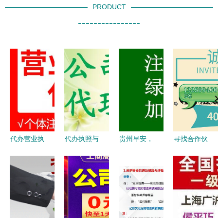
PRODUCT
----------------
代办营业执
代办执照与
贵州早安，
寻找合作伙
照全流程指
食品经营许
监理资质新
伴 成为我
南 专业代
可证全攻略
办指南 让
们的代办代
理代办的三
无地址注册
资质审批成
理，开启副
大好处与注
公司的最新
为我的幸运
业新篇章
意事项
选择
符