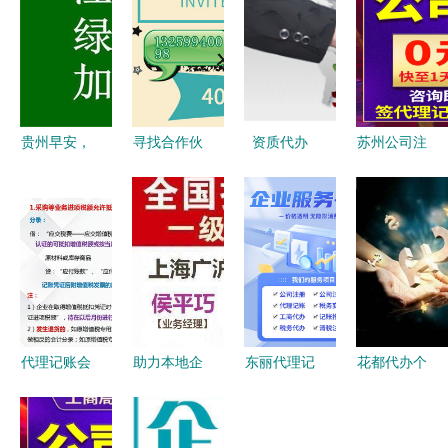
贵州早安，
寻找合作伙
资质代办
苏州公司注
监理资质新
伴 成为我
企业高效获
册与代办营
办指南 让
们的代办代
取许可的智
业执照全攻
资质审批成
理，开启副
慧之选与核
略 一站式
为我的幸运
业新篇章
心价值解析
解析工商注
符
册与代理记
账服务
代理记账会
助力本地企
东丽代理记
花都代办个
计工作内容
业精准营销
账咨询与代
体户营业执
及流程与代
洛阳晚报广
办服务 专
照与公司注